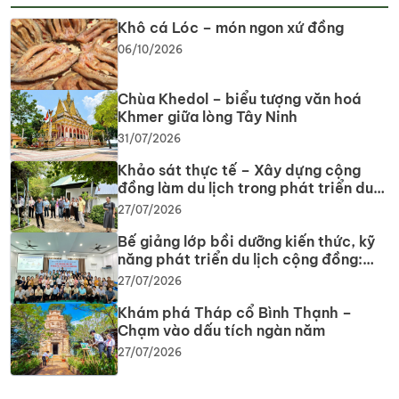
Khô cá Lóc – món ngon xứ đồng
06/10/2026
Chùa Khedol – biểu tượng văn hoá
Khmer giữa lòng Tây Ninh
31/07/2026
Khảo sát thực tế – Xây dựng cộng
đồng làm du lịch trong phát triển du
lịch cộng đồng tại tỉnh Tây Ninh
27/07/2026
Bế giảng lớp bồi dưỡng kiến thức, kỹ
năng phát triển du lịch cộng đồng:
Gắn lý thuyết với thực tiễn, lan tỏa tư
27/07/2026
duy, phát triển du lịch bền vững
Khám phá Tháp cổ Bình Thạnh –
Chạm vào dấu tích ngàn năm
27/07/2026