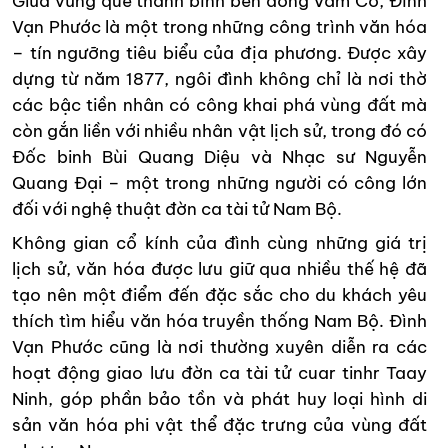
Giữa vùng quê thanh bình bên dòng Vàm Cỏ, Đình
Vạn Phước là một trong những công trình văn hóa
– tín ngưỡng tiêu biểu của địa phương. Được xây
dựng từ năm 1877, ngôi đình không chỉ là nơi thờ
các bậc tiền nhân có công khai phá vùng đất mà
còn gắn liền với nhiều nhân vật lịch sử, trong đó có
Đốc binh Bùi Quang Diệu và Nhạc sư Nguyễn
Quang Đại – một trong những người có công lớn
đối với nghệ thuật đờn ca tài tử Nam Bộ.
Không gian cổ kính của đình cùng những giá trị
lịch sử, văn hóa được lưu giữ qua nhiều thế hệ đã
tạo nên một điểm đến đặc sắc cho du khách yêu
thích tìm hiểu văn hóa truyền thống Nam Bộ. Đình
Vạn Phước cũng là nơi thường xuyên diễn ra các
hoạt động giao lưu đờn ca tài tử cuar tinhr Taay
Ninh, góp phần bảo tồn và phát huy loại hình di
sản văn hóa phi vật thể đặc trưng của vùng đất