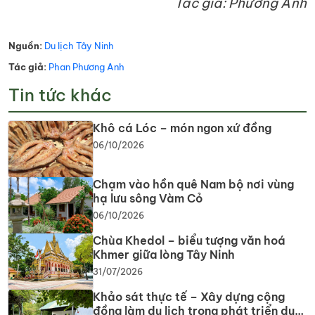
Tác giả: Phương Anh
Nguồn:
Du lịch Tây Ninh
Tác giả:
Phan Phương Anh
Tin tức khác
Khô cá Lóc – món ngon xứ đồng
06/10/2026
Chạm vào hồn quê Nam bộ nơi vùng
hạ lưu sông Vàm Cỏ
06/10/2026
Chùa Khedol – biểu tượng văn hoá
Khmer giữa lòng Tây Ninh
31/07/2026
Khảo sát thực tế – Xây dựng cộng
đồng làm du lịch trong phát triển du