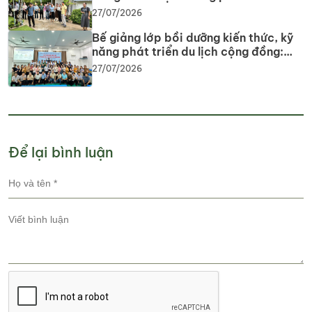
lịch cộng đồng tại tỉnh Tây Ninh
27/07/2026
Bế giảng lớp bồi dưỡng kiến thức, kỹ
năng phát triển du lịch cộng đồng:
Gắn lý thuyết với thực tiễn, lan tỏa tư
27/07/2026
duy, phát triển du lịch bền vững
Để lại bình luận