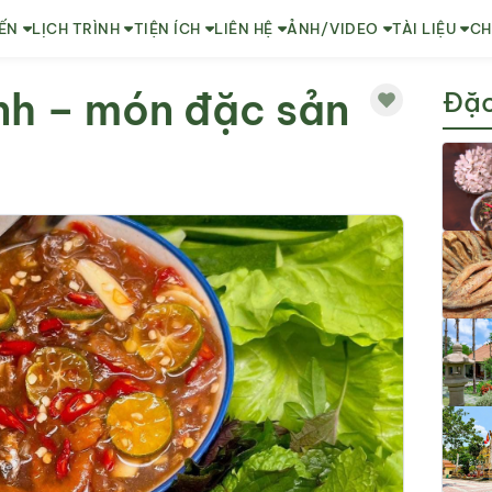
ẾN
LỊCH TRÌNH
TIỆN ÍCH
LIÊN HỆ
ẢNH/VIDEO
TÀI LIỆU
CH
nh – món đặc sản
Đặc