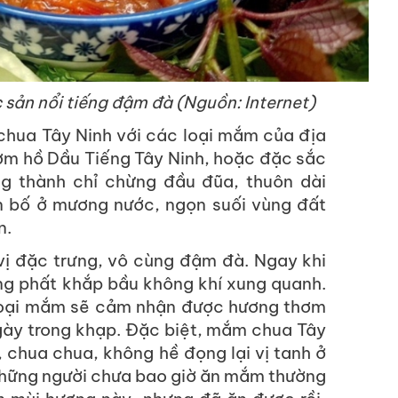
sản nổi tiếng đậm đà (Nguồn: Internet)
hua Tây Ninh với các loại mắm của địa
ơm hồ Dầu Tiếng Tây Ninh, hoặc đặc sắc
ởng thành chỉ chừng đầu đũa, thuôn dài
n bố ở mương nước, ngọn suối vùng đất
n.
ị đặc trưng, vô cùng đậm đà. Ngay khi
g phất khắp bầu không khí xung quanh.
c loại mắm sẽ cảm nhận được hương thơm
gày trong khạp. Đặc biệt, mắm chua Tây
 chua chua, không hề đọng lại vị tanh ở
hững người chưa bao giờ ăn mắm thường