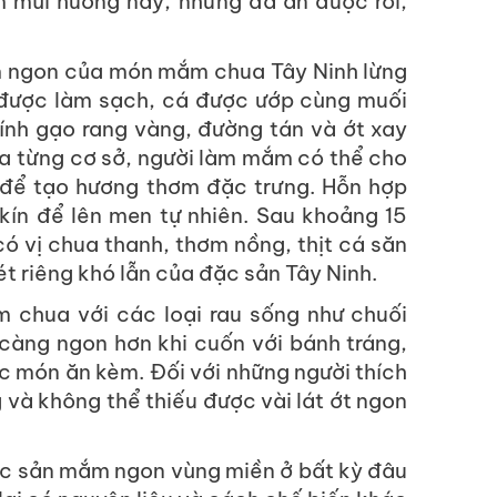
ệm mùi hương này, nhưng đã ăn được rồi,
ơm ngon của món mắm chua Tây Ninh lừng
 được làm sạch, cá được ướp cùng muối
hính gạo rang vàng, đường tán và ớt xay
của từng cơ sở, người làm mắm có thể cho
để tạo hương thơm đặc trưng. Hỗn hợp
kín để lên men tự nhiên. Sau khoảng 15
ó vị chua thanh, thơm nồng, thịt cá săn
t riêng khó lẫn của đặc sản Tây Ninh.
chua với các loại rau sống như chuối
 càng ngon hơn khi cuốn với bánh tráng,
ặc món ăn kèm. Đối với những người thích
và không thể thiếu được vài lát ớt ngon
ặc sản mắm ngon vùng miền ở bất kỳ đâu