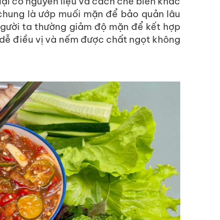
 lại có nguyên liệu và cách chế biến khác
chung là ướp muối mặn để bảo quản lâu
người ta thường giảm độ mặn để kết hợp
h dễ điều vị và nếm được chất ngọt không