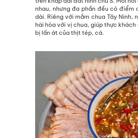
trên khắp dải đất hình chữ S. Mỗi nơi
nhau, nhưng đa phần đều có điểm 
dài. Riêng với mắm chua Tây Ninh, 
hài hòa với vị chua, giúp thực khác
bị lấn át của thịt tép, cá.