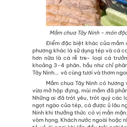
Mắm chua Tây Ninh – món đặc 
Điểm đặc biệt khác của mắm c
phương khác là sử dụng tép và cá c
hơn nữa là cá rễ tre- loại cá trư
khoảng 3-4 phân, hầu như chỉ phâ
Tây Ninh… vô cùng tươi và thơm ngo
Mắm chua Tây Ninh có hương v
vừa mở hộp đựng, mùi mắm đã phản
Những ai đã trót yêu, trót quý cá
ngọt ngào của tép, cá được ủ lâu n
Ninh khi thưởng thức có vị mằn mặn,
vòm họng. Khách nước ngoài hoặc n