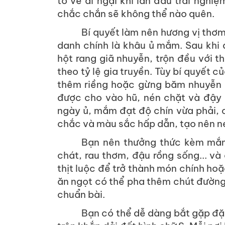
tỏ vẻ ái ngại khi lần đầu trải nghi
chắc chắn sẽ không thể nào quên.
Bí quyết làm nên hương vị th
danh chính là khâu ủ mắm. Sau khi
hột rang giã nhuyễn, trộn đều với t
theo tỷ lệ gia truyền. Tùy bí quyết 
thêm riềng hoặc gừng băm nhuyễn 
được cho vào hũ, nén chặt và đậy 
ngày ủ, mắm đạt độ chín vừa phải, c
chắc và màu sắc hấp dẫn, tạo nên né
Bạn nên thưởng thức kèm mắm 
chát, rau thơm, đậu rồng sống... và
thịt luộc để trở thành món chính ho
ăn ngọt có thể pha thêm chút đường 
chuẩn bài.
Bạn có thể dễ dàng bắt gặp đ