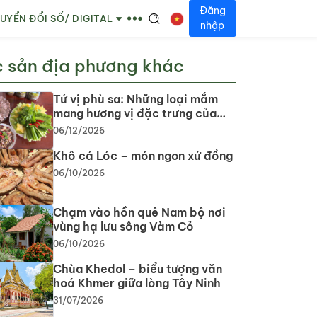
Đăng
UYỂN ĐỔI SỐ/ DIGITAL
nhập
 sản địa phương khác
Tứ vị phù sa: Những loại mắm
mang hương vị đặc trưng của
vùng đất Tây Ninh
06/12/2026
Khô cá Lóc – món ngon xứ đồng
06/10/2026
Chạm vào hồn quê Nam bộ nơi
vùng hạ lưu sông Vàm Cỏ
06/10/2026
Chùa Khedol – biểu tượng văn
hoá Khmer giữa lòng Tây Ninh
31/07/2026