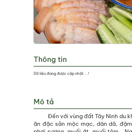
Thông tin
Dữ liệu đang được cập nhật ...!
Mô tả
Đến với vùng đất Tây Ninh du 
ăn đặc sản mộc mạc, dân dã, đậm c
phơi sương, muối ớt, muối tôm… N