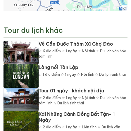
©
Tour du lịch khác
Về Cần Đước Thăm Xứ Chợ Đào
☆
6
địa điểm
☆ 1 ngày ☆ Nội tỉnh ☆ Du lịch văn hóa
tâm linh
Làng nổi Tân Lập
☆
1
địa điểm
☆ 1 ngày ☆ Nội tỉnh ☆ Du lịch sinh thái
Tour 01 ngày- khách nội địa
☆
2
địa điểm
☆ 1 ngày ☆ Nội tỉnh ☆ Du lịch văn hóa
tâm linh ☆ Du lịch sinh thái
Kdl Những Cánh Đồng Bất Tận- 1
Ngày
☆
2
địa điểm
☆ 1 ngày ☆ Liên tỉnh ☆ Du lịch văn