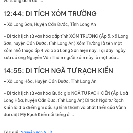
võ tướng đã 3 đời ...
12:44: DI TÍCH XÓM TRƯỜNG
- Xã Long Sơn, Huyện Cần Đước, Tỉnh Long An
- Di tích lịch sử văn hóa cấp tỉnh XÓM TRƯỜNG (Ấp 5, xã Long
Sơn, huyện Cần Đước, tỉnh Long An) Xóm Trường là tên một
xóm nhỏ thuộc ấp 4 và 5 xã Long Sơn hiện nay. Tại đây, ngày
xưa có ông Nguyễn Văn Thơm người xóm này là một bầu ...
14:55: DI TÍCH NGÃ TƯ RẠCH KIẾN
- Xã Long Hòa, Huyện Cần Đước, Tỉnh Long An
- Di tích lịch sử văn hóa Quốc gia NGÃ TƯ RẠCH KIẾN (Ấp 1, xã
Long Hòa, huyện Cần Đức, tỉnh Long An) Di tích Ngã tư Rạch
Kiến là địa điểm ghi dấu sự hình thành và phát triển của Vành
đai diệt Mỹ Rạch Kiến nổi tiếng ở ...
Tác giả:
Nguyễn Văn A
|
B