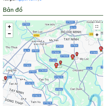
Bản đồ
+
−