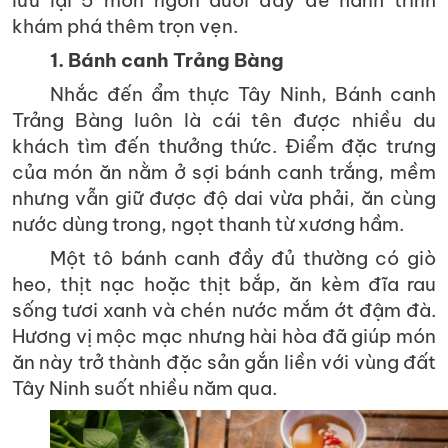
lưu lại 5 món ngon dưới đây để hành trình
khám phá thêm trọn vẹn.
1. Bánh canh Trảng Bàng
Nhắc đến ẩm thực Tây Ninh, Bánh canh
Trảng Bàng luôn là cái tên được nhiều du
khách tìm đến thưởng thức. Điểm đặc trưng
của món ăn nằm ở sợi bánh canh trắng, mềm
nhưng vẫn giữ được độ dai vừa phải, ăn cùng
nước dùng trong, ngọt thanh từ xương hầm.
Một tô bánh canh đầy đủ thường có giò
heo, thịt nạc hoặc thịt bắp, ăn kèm đĩa rau
sống tươi xanh và chén nước mắm ớt đậm đà.
Hương vị mộc mạc nhưng hài hòa đã giúp món
ăn này trở thành đặc sản gắn liền với vùng đất
Tây Ninh suốt nhiều năm qua.