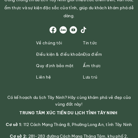
ẩm thực và sự kiện đặc sắc của tỉnh, giúp du khách khám phá dễ
dàng.
Về chúng tôi
Tin tức
Điều kiện & điều khoản
Địa điểm
Quy định bảo mật
Ẩm thực
Liên hệ
Lưu trú
Có kế hoạch du lịch Tây Ninh? Hãy cùng khám phá vẻ đẹp của
vùng đất này!
TRUNG TÂM XÚC TIẾN DU LỊCH TỈNH TÂY NINH
Cơ sở 1:
112 Cách Mạng Tháng 8, Phường Long An, tỉnh Tây Ninh
Cơ sở 2:
281-283 đường Cách Mạng Tháng Tám, khu phố 2,