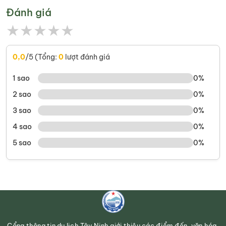
Đánh giá
★
★
★
★
★
0,0
/5 (Tổng:
0
lượt đánh giá
1 sao
0%
2 sao
0%
3 sao
0%
4 sao
0%
5 sao
0%
Cổng thông tin du lịch Tây Ninh giới thiệu các điểm đến, văn hóa,