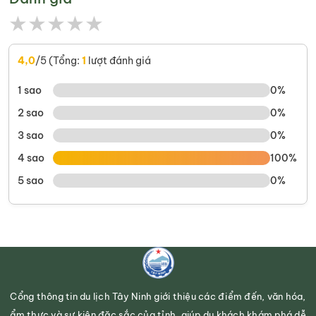
★
★
★
★
★
4,0
/5 (Tổng:
1
lượt đánh giá
1 sao
0%
2 sao
0%
3 sao
0%
4 sao
100%
5 sao
0%
Cổng thông tin du lịch Tây Ninh giới thiệu các điểm đến, văn hóa,
ẩm thực và sự kiện đặc sắc của tỉnh, giúp du khách khám phá dễ