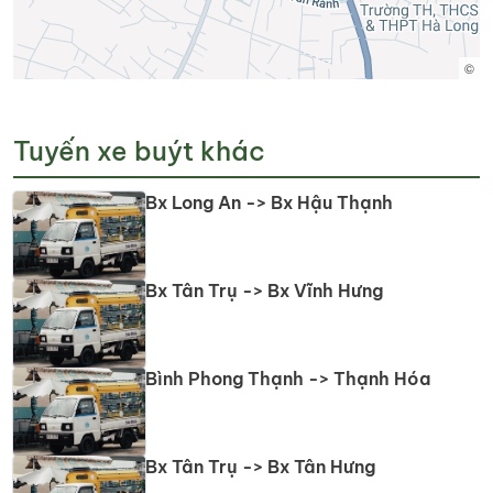
©
Tuyến xe buýt khác
Bx Long An -> Bx Hậu Thạnh
Bx Tân Trụ -> Bx Vĩnh Hưng
Bình Phong Thạnh -> Thạnh Hóa
Bx Tân Trụ -> Bx Tân Hưng