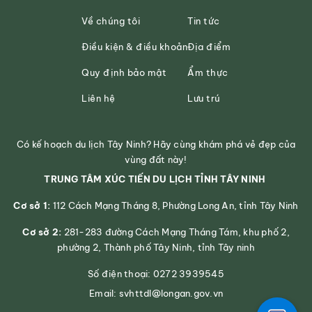
Về chúng tôi
Tin tức
Điều kiện & điều khoản
Địa điểm
Quy định bảo mật
Ẩm thực
Liên hệ
Lưu trú
Có kế hoạch du lịch Tây Ninh? Hãy cùng khám phá vẻ đẹp của
vùng đất này!
TRUNG TÂM XÚC TIẾN DU LỊCH TỈNH TÂY NINH
Cơ sở 1:
112 Cách Mạng Tháng 8, Phường Long An, tỉnh Tây Ninh
Cơ sở 2:
281-283 đường Cách Mạng Tháng Tám, khu phố 2,
phường 2, Thành phố Tây Ninh, tỉnh Tây ninh
Số điện thoại: 0272 3939545
Email: svhttdl@longan.gov.vn