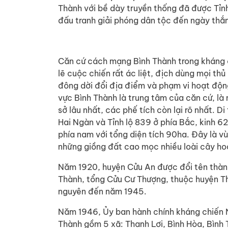
Thành với bề dày truyền thống đã được Tỉn
đấu tranh giải phóng dân tộc đến ngày thắn
Căn cứ cách mạng Bình Thành trong kháng c
lẽ cuộc chiến rất ác liệt, địch dùng mọi thủ
đông dời đổi địa điểm và phạm vi hoạt động
vực Bình Thành là trung tâm của căn cứ, là 
sở lâu nhất, các phế tích còn lại rõ nhất. D
Hai Ngàn và Tỉnh lộ 839 ở phía Bắc, kinh 62
phía nam với tổng diện tích 90ha. Đây là vù
những giồng đất cao mọc nhiều loài cây ho
Năm 1920, huyện Cửu An được đổi tên thành 
Thành, tổng Cửu Cư Thượng, thuộc huyện Thủ
nguyên đến năm 1945.
Năm 1946, Ủy ban hành chính kháng chiến 
Thành gồm 5 xã: Thạnh Lợi, Bình Hòa, Bình 