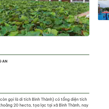
G AN
còn gọi là di tích Bình Thành) có tổng diện tích
khoảng 20 hecta, tọa lạc tại xã Bình Thành, nay