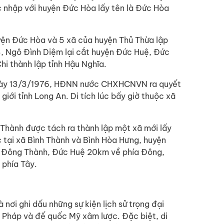
 nhập với huyện Đức Hòa lấy tên là Đức Hòa
ện Đức Hòa và 5 xã của huyện Thủ Thừa lập
, Ngô Đình Diệm lại cắt huyện Đức Huệ, Đức
i thành lập tỉnh Hậu Nghĩa.
ngày 13/3/1976, HĐNN nước CHXHCNVN ra quyết
iới tỉnh Long An. Di tích lúc bấy giờ thuộc xã
Thành được tách ra thành lập một xã mới lấy
ạc tại xã Bình Thành và Bình Hòa Hưng, huyện
rấn Đông Thành, Đức Huệ 20km về phía Đông,
 phía Tây.
à nơi ghi dấu những sự kiện lịch sử trọng đại
n Pháp và đế quốc Mỹ xâm lược. Đặc biệt, di