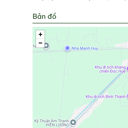
Bản đồ
+
−