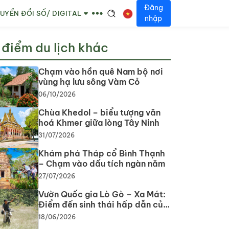
Đăng
UYỂN ĐỔI SỐ/ DIGITAL
nhập
 điểm du lịch khác
Chạm vào hồn quê Nam bộ nơi
vùng hạ lưu sông Vàm Cỏ
06/10/2026
Chùa Khedol – biểu tượng văn
hoá Khmer giữa lòng Tây Ninh
31/07/2026
Khám phá Tháp cổ Bình Thạnh
– Chạm vào dấu tích ngàn năm
27/07/2026
Vườn Quốc gia Lò Gò – Xa Mát:
Điểm đến sinh thái hấp dẫn của
du lịch Tây Ninh
18/06/2026