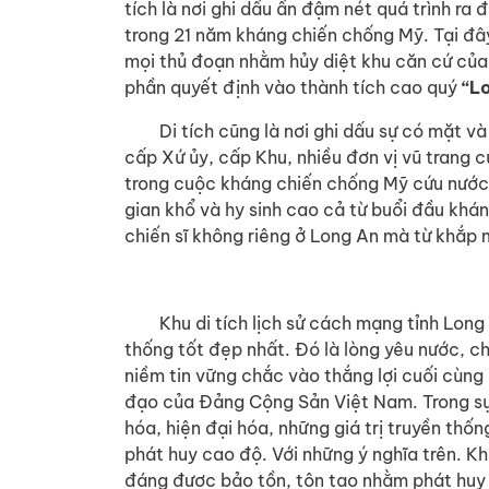
tích là nơi ghi dấu ấn đậm nét quá trình ra 
trong 21 năm kháng chiến chống Mỹ. Tại đây
mọi thủ đoạn nhằm hủy diệt khu căn cứ của
phần quyết định vào thành tích cao quý
“L
Di tích cũng là nơi ghi dấu sự có mặt và
cấp Xứ ủy, cấp Khu, nhiều đơn vị vũ trang 
trong cuộc kháng chiến chống Mỹ cứu nước;
gian khổ và hy sinh cao cả từ buổi đầu kh
chiến sĩ không riêng ở Long An mà từ khắp 
Khu di tích lịch sử cách mạng tỉnh Long An 
thống tốt đẹp nhất. Đó là lòng yêu nước, c
niềm tin vững chắc vào thắng lợi cuối cùng
đạo của Đảng Cộng Sản Việt Nam. Trong sự
hóa, hiện đại hóa, những giá trị truyền thố
phát huy cao độ. Với những ý nghĩa trên. Kh
đáng được bảo tồn, tôn tạo nhằm phát huy 