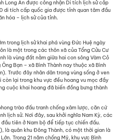
h Long An được công nhận Di tích lịch sử cấp
0 di tích cấp quốc gia được tỉnh quan tâm đầu
ăn hóa – lịch sử của tỉnh.
sớm trong lịch sử khai phá vùng Đức Huệ ngày
hôn là một trong các thôn xã của Tổng Cửu Cư
nh là vùng đất nằm giữa hai con sông Vàm Cỏ
 Ông Bạn – xã Bình Thành nay thuộc xã Bình
). Trước đây nhân dân trong vùng sống ở ven
ai còn lại trong khu vực đều hoang vu mọc đầy
ông cuộc khai hoang đã biến đồng bưng thành
 phong trào đấu tranh chống xâm lược, căn cứ
nh lịch sử. Nơi đây, sau khởi nghĩa Nam Kỳ, các
 đầu tiên ở Nam bộ để tiếp tục chiến đấu.
 là quân khu Đông Thành, có một thời gian là
 Lớn. Trong 21 năm chống Mỹ, khu vực Bình