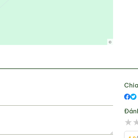
©
Chia
Đán
★