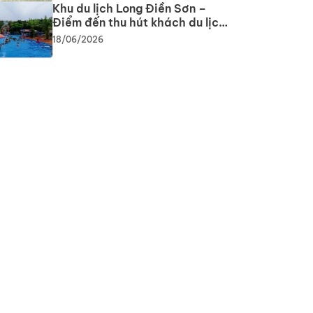
Khu du lịch Long Điền Sơn –
Điểm đến thu hút khách du lịch
trong những ngày hè nóng nực
18/06/2026