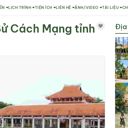
ẾN
LỊCH TRÌNH
TIỆN ÍCH
LIÊN HỆ
ẢNH/VIDEO
TÀI LIỆU
CH
Sử Cách Mạng tỉnh
Địa