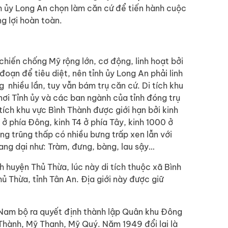
h ủy Long An chọn làm căn cứ để tiến hành cuộc
g lợi hoàn toàn.
hiến chống Mỹ rộng lớn, cơ động, linh hoạt bởi
 đoạn để tiêu diệt, nên tỉnh ủy Long An phải linh
 nhiều lần, tuy vẫn bám trụ căn cứ. Di tích khu
nơi Tỉnh ủy và các ban ngành của tỉnh đóng trụ
i tích khu vực Bình Thành được giới hạn bởi kinh
 ở phía Đông, kinh T4 ở phía Tây, kinh 1000 ở
ng trũng thấp có nhiều bưng trấp xen lẫn với
ang dại như: Tràm, đưng, bàng, lau sậy…
huyện Thủ Thừa, lúc này di tích thuộc xã Bình
 Thừa, tỉnh Tân An. Địa giới này được giữ
Nam bộ ra quyết định thành lập Quân khu Đông
Thành, Mỹ Thạnh, Mỹ Quý. Năm 1949 đổi lại là