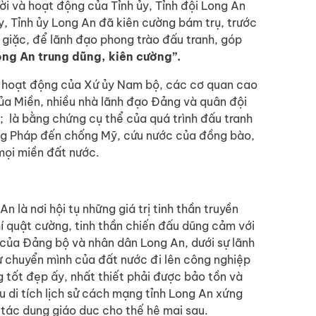
đời và hoạt động của Tỉnh ủy, Tỉnh đội Long An
, Tỉnh ủy Long An đã kiên cường bám trụ, trước
 giặc, để lãnh đạo phong trào đấu tranh, góp
ong An trung dũng, kiên cường”.
 hoạt động của Xứ ủy Nam bộ, các cơ quan cao
của Miền, nhiều nhà lãnh đạo Đảng và quân đội
 là bằng chứng cụ thể của quá trình đấu tranh
áng Pháp đến chống Mỹ, cứu nước của đồng bào,
mọi miền đất nước.
là nơi hội tụ những giá trị tinh thần truyền
hí quật cường, tinh thần chiến đấu dũng cảm với
 của Đảng bộ và nhân dân Long An, dưới sự lãnh
 chuyển mình của đất nước đi lên công nghiệp
ng tốt đẹp ấy, nhất thiết phải được bảo tồn và
u di tích lịch sử cách mạng tỉnh Long An xứng
tác dụng giáo dục cho thế hệ mai sau.