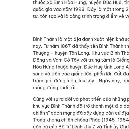
thuộc xã Bình Hòa Hưng, huyện Đức Huệ, tỉn
quốc gia vào năm 1998. Đây là một trong 2
tư, tôn tạo và là công trình trọng điểm về v
Bình Thành là một địa danh xuấ​t hiện khá 
nay. Từ năm 1867 đã thấy tên Bình Thành t
Thượng – huyện Tân Long. Khu vực Bình Thà
Đông và Vàm Cỏ Tây với trung tâm là Giồng
Hòa Hưng thuộc huyện Đức Huệ tỉnh Long An
sông và trên các giồng lớn, phần lớn đất đ
tràm gió, đưng, năn, lau sậy… Ngày nay, c
ruộng đồng tươi tốt.
Cùng với sự ra đời và phát triển của những
khu vực Bình Thành đã trở thành một địa da
chiến sĩ cách mạng đã xây dựng căn cứ địa
Trong kháng chiến chống Pháp (1945-1954),
căn cứ của Bộ Tư Lệnh khu 7 và Tỉnh ủy Chợ